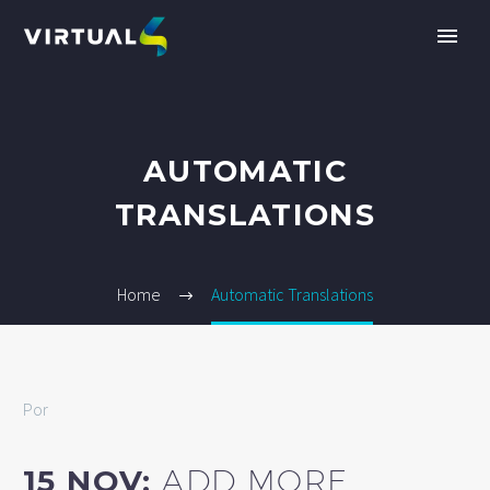
AUTOMATIC
TRANSLATIONS
Home
Automatic Translations
ES
Por
15 NOV:
ADD MORE