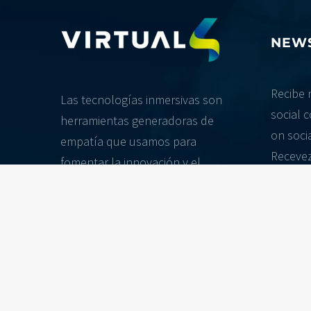
NEW
Recibe 
Las tecnologías inmersivas son
social c
herramientas generadoras de
on socia
empatía que usamos para
Recevez
fomentar la innovación y el
sur l'in
desarrollo en las organizaciones.
réalité v
De esta forma promovemos el
cumplimiento de los ODS e
impactamos positivamente la
sociedad.
*
Los dat
/ Personal