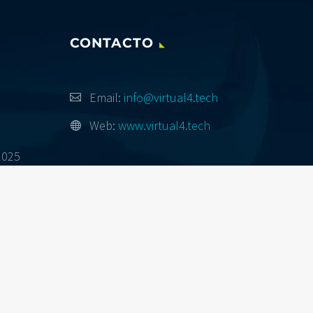
CONTACTO
Email:
info@virtual4.tech
Web:
www.virtual4.tech
2025