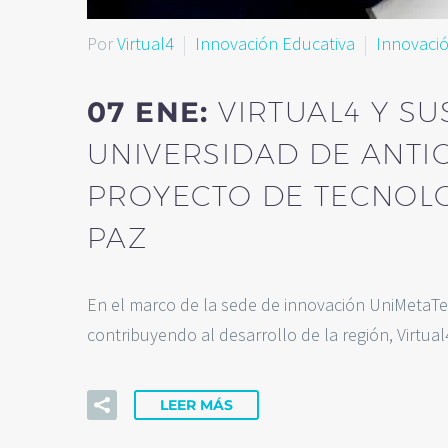
Por
Virtual4
Innovación Educativa
Innovació
07 ENE:
VIRTUAL4 Y S
UNIVERSIDAD DE ANTIOQ
PROYECTO DE TECNOLO
PAZ
En el marco de la sede de innovación UniMetaTe
contribuyendo al desarrollo de la región, Virtu
LEER MÁS