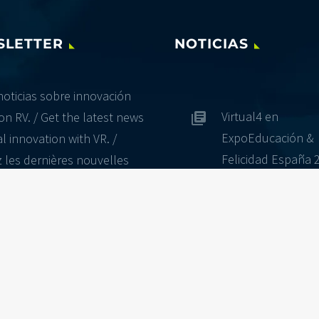
SLETTER
NOTICIAS
noticias sobre innovación
Virtual4 en
on RV. / Get the latest news
ExpoEducación &
l innovation with VR. /
Felicidad España 
 les dernières nouvelles
novation sociale avec la
irtuelle.
os personales serán encriptados.
 data will be encrypted. / Les