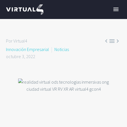



Por Virtual4
Innovación Empresarial
Noticias
octubre 3, 2022
ES