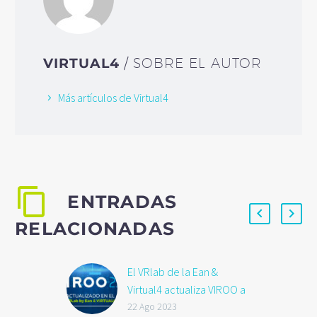
VIRTUAL4
/ SOBRE EL AUTOR
Más artículos de Virtual4
ENTRADAS
RELACIONADAS
El VRlab de la Ean &
Virtual4 actualiza VIROO a
la versión 2.0
22 Ago 2023