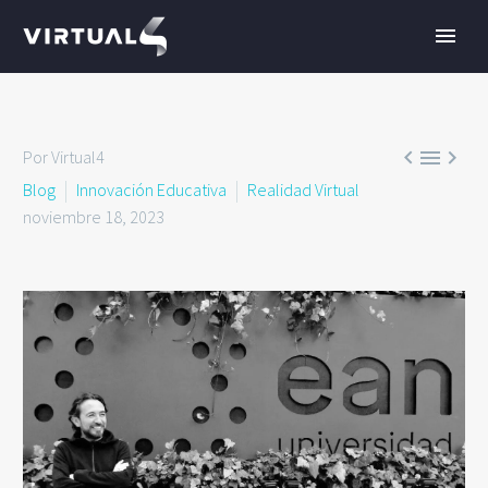



Por Virtual4
Blog
Innovación Educativa
Realidad Virtual
noviembre 18, 2023
ES