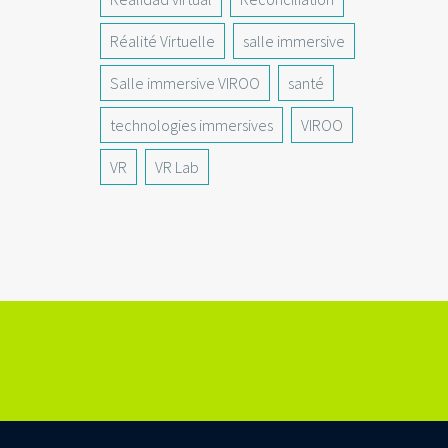
Réalité Virtuelle
salle immersive
Salle immersive VIROO
santé
technologies immersives
VIROO
VR
VR Lab