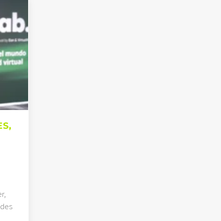
S,
r,
 des