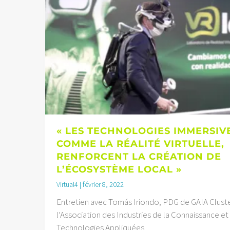
« LES TECHNOLOGIES IMMERSIVE
COMME LA RÉALITÉ VIRTUELLE,
RENFORCENT LA CRÉATION DE
L’ÉCOSYSTÈME LOCAL »
Virtual4
février 8, 2022
Entretien avec Tomás Iriondo, PDG de GAIA Cluste
l’Association des Industries de la Connaissance et
Technologies Appliquées.