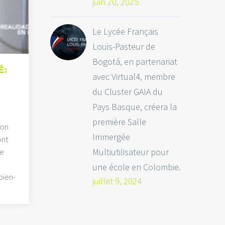
juin 20, 2025
Le Lycée Français
Louis-Pasteur de
Bogotá, en partenariat
É:
avec Virtual4, membre
du Cluster GAIA du
Pays Basque, créera la
première Salle
ion
Immergée
ont
Multiutilisateur pour
le
une école en Colombie.
bien-
juillet 9, 2024