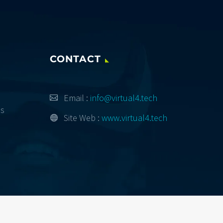
CONTACT
Email :
info@virtual4.tech
ès
Site Web :
www.virtual4.tech
e