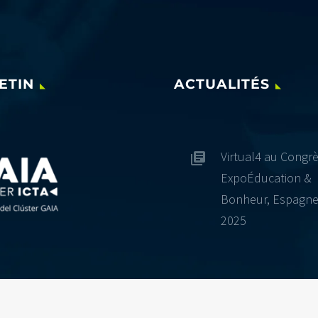
ETIN
ACTUALITÉS
Virtual4 au Congr
ExpoÉducation &
Bonheur, Espagn
2025